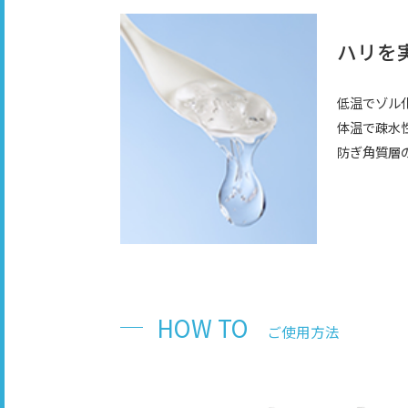
ハリを
低温でゾル
体温で疎水
防ぎ角質層
HOW TO
ご使用方法