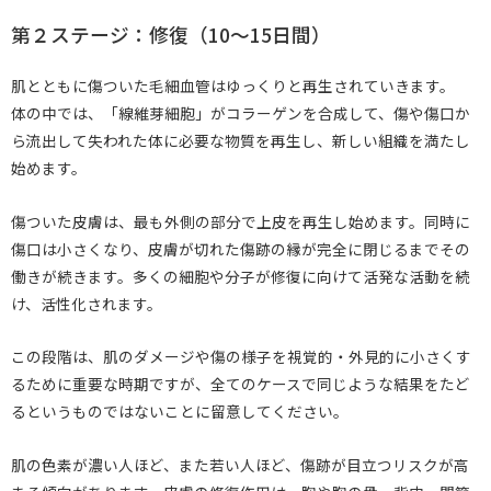
第２ステージ：修復（10〜15日間）
肌とともに傷ついた毛細血管はゆっくりと再生されていきます。
体の中では、「線維芽細胞」がコラーゲンを合成して、傷や傷口か
ら流出して失われた体に必要な物質を再生し、新しい組織を満たし
始めます。
傷ついた皮膚は、最も外側の部分で上皮を再生し始めます。同時に
傷口は小さくなり、皮膚が切れた傷跡の縁が完全に閉じるまでその
働きが続きます。多くの細胞や分子が修復に向けて活発な活動を続
け、活性化されます。
この段階は、肌のダメージや傷の様子を視覚的・外見的に小さくす
るために重要な時期ですが、全てのケースで同じような結果をたど
るというものではないことに留意してください。
肌の色素が濃い人ほど、また若い人ほど、傷跡が目立つリスクが高