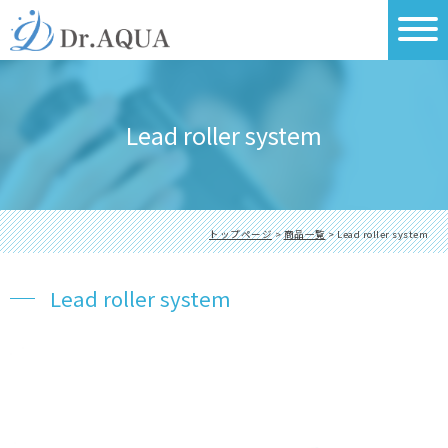
Lead roller system
トップページ
>
商品一覧
> Lead roller system
Lead roller system